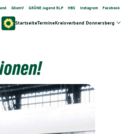
band
GKomV
GRÜNE Jugend RLP
HBS
Instagram
Facebook
Startseite
Termine
Kreisverband Donnersberg
Zeige
Unter
ionen!